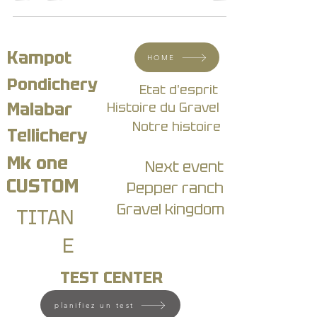
Kampot
HOME
Pondichery
Etat d'esprit
Malabar
Histoire du Gravel
Notre histoire
Tellichery
Mk one
Next event
CUSTOM
Pepper ranch
Gravel kingdom
TITAN
E
TEST CENTER
planifiez un test