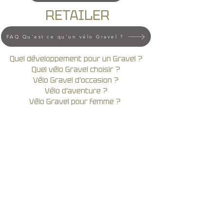
RETAILER
FAQ Qu'est ce qu'un vélo Gravel ?
Quel développement pour un Gravel ?
Quel vélo Gravel choisir ?
Vélo Gravel d'occasion ?
Vélo d'aventure ?
Vélo Gravel pour femme ?
posez votre question ?
Nous nous ferons un plaisir de vous
conseiller lors de votre visite..