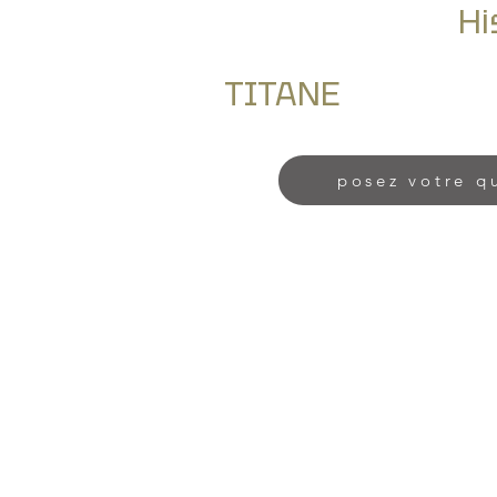
Hi
TITANE
posez votre q