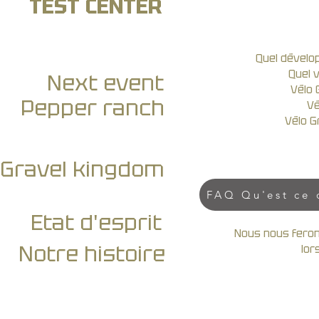
TEST CENTER
Quel dévelo
Quel v
Next event
Vélo 
Pepper ranch
Vé
Vélo G
Gravel kingdom
FAQ Qu'est ce 
Etat d'esprit
Nous nous ferons
Notre histoire
lor