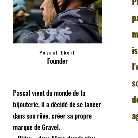
P
p
m
i
Pascal Eberl
Founder
l
s
Pascal vient du monde de la
d
bijouterie, il a décidé de se lancer
a
dans son rêve, créer sa propre
marque de Gravel.