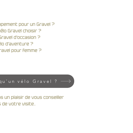
ppement pour un Gravel ?
élo Gravel choisir ?
Gravel d'occasion ?
lo d'aventure ?
ravel pour femme ?
qu'un vélo Gravel ?
 un plaisir de vous conseiller
s de votre visite..