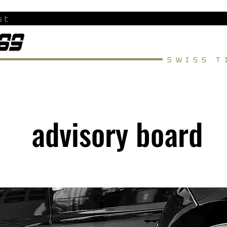
st
SWISS T
advisory board